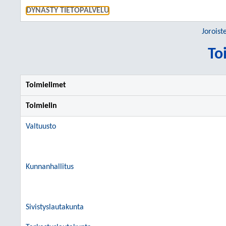
SIIRRY S
DYNASTY TIETOPALVELU
Joroist
To
Toimielimet
Toimielin
Valtuusto
Kunnanhallitus
Sivistyslautakunta